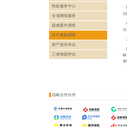
快处服务中心
门
治
全省网络服务
住
疑难案件调查
点
医疗查勘调查
三
财产损失评估
案
三者物损评估
糊
查
战略合作伙伴