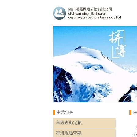
主营业务
车险查勘定损
为
夜班现场查勘
了